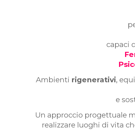
p
capaci 
Fe
Psic
Ambienti
rigenerativi
, equ
e sos
Un approccio progettuale mul
realizzare luoghi di vita ch