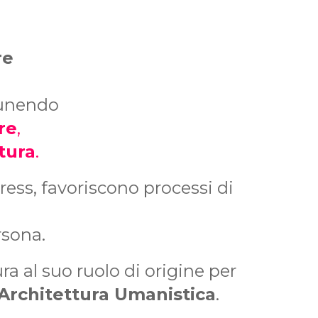
re
, unendo
re
,
tura
.
ress, favoriscono processi di
rsona.
a al suo ruolo di origine per
Architettura Umanistica
.