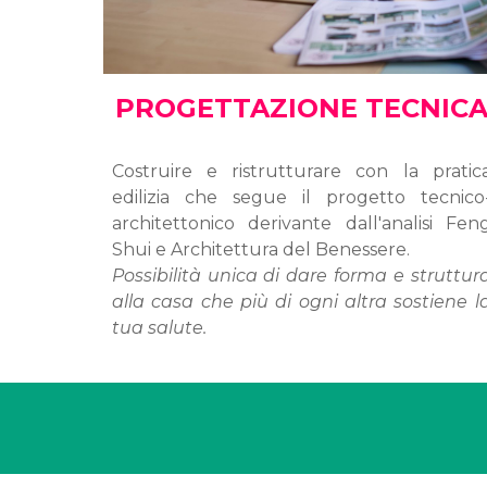
PROGETTAZIONE TECNIC
Costruire e ristrutturare con la pratic
edilizia che segue il progetto tecnico
architettonico derivante dall'analisi Fen
Shui e Architettura del Benessere.
Possibilità unica di dare forma e struttur
alla casa che più di ogni altra sostiene l
tua salute.