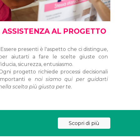
ASSISTENZA AL PROGETTO
Essere presenti è l'aspetto che ci distingue,
per aiutarti a fare le scelte giuste con
fiducia, sicurezza, entusiasmo.
Ogni progetto richiede processi decisionali
importanti e
noi siamo qui per guidarti
nella scelta più giusta per te.
Scopri di più