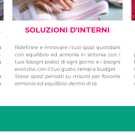
A
SOLUZIONI D'INTERNI
a
Ridefinire e rinnovare i tuoi spazi quotidiani
-
con equilibrio ed armonia in sintonia con i
g
tuoi bisogni pratici di ogni giorno e i bisogni
evolutivi, con il tuo gusto, tempi e budget.
a
Stessi spazi pensati su misura per favorire
a
armonia ed equilibrio dentro di te