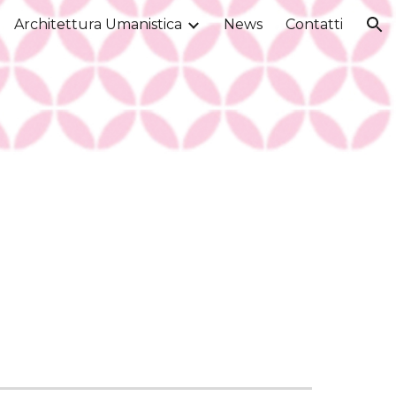
Architettura Umanistica
News
Contatti
ion