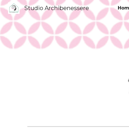
Studio Archibenessere
Hom
Sk